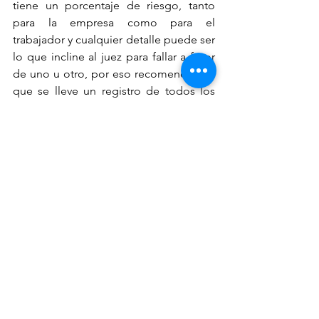
tiene un porcentaje de riesgo, tanto 
para la empresa como para el 
trabajador y cualquier detalle puede ser 
lo que incline al juez para fallar a favor 
de uno u otro, por eso recomendamos 
que se lleve un registro de todos los 
hechos, en vista que son medios de 
prueba que pueden servirle al juez para 
tomar la mejor decisión.
En Bufete Ramos & Asociados 
asesoramos y representamos en juicio a 
trabajadores y empresas para la mas 
acertada toma de decisiones laborales, 
si deseas agendar una cita con 
nosotros puedes dar click al botón 
CONTACTO
 para que te apoyemos en 
tus procesos y trámites.