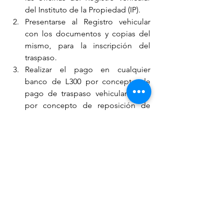
del Instituto de la Propiedad (IP).
Presentarse al Registro vehicular 
con los documentos y copias del 
mismo, para la inscripción del 
traspaso.
Realizar el pago en cualquier 
banco de L300 por concepto de 
pago de traspaso vehicular y L25 
por concepto de reposición de 
boleta.
Tiempo:
Un (01) día.
Datos adicionales:
El comprador debe tener 
obligatoriamente 
RTN, aparte, 
debe estar enlazado con el IP, caso 